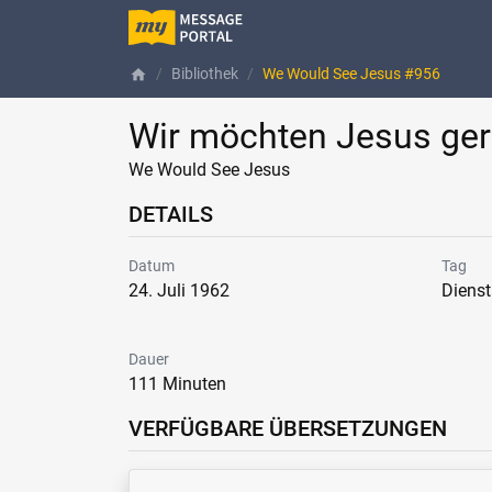
Bibliothek
We Would See Jesus #956
home
Wir möchten Jesus ge
We Would See Jesus
DETAILS
Datum
Tag
24. Juli 1962
Diens
Dauer
111 Minuten
VERFÜGBARE ÜBERSETZUNGEN