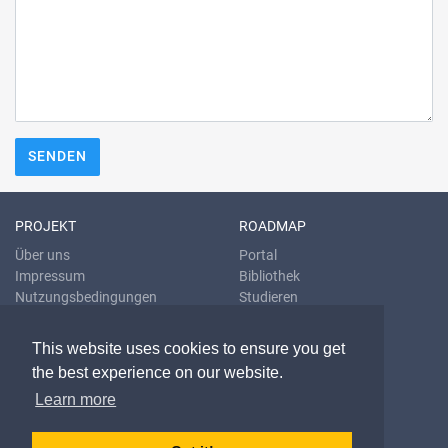
SENDEN
PROJEKT
ROADMAP
Über uns
Portal
Impressum
Bibliothek
Nutzungsbedingungen
Studieren
Datenschutzrichtlinien
Übersetzen
Blog
This website uses cookies to ensure you get
the best experience on our website.
KONTAKT & HILFE
Learn more
E-Mail
Fragen & Antworten
Problem melden