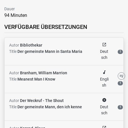
Dauer
94 Minuten
VERFÜGBARE ÜBERSETZUNGEN
open_in_new
Autor
Bibliothekar
Title
Der gemeinste Mann in Santa Maria
Deut
1
sch
audiotrack
Autor
Branham, William Marrion
queue_music
Title
Meanest Man I Know
Engli
1
sh
play_circle_filled
Autor
Der Weckruf - The Shout
Title
Der gemeinste Mann, den ich kenne
Deut
1
sch
open_in_new