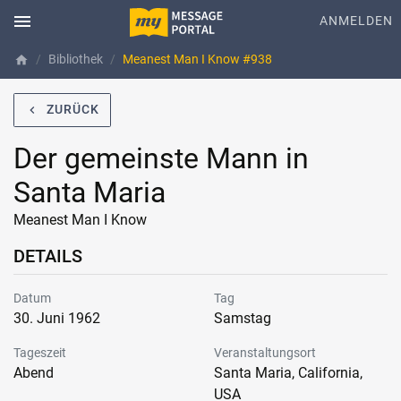
menu
ANMELDEN
Bibliothek
Meanest Man I Know #938
home
ZURÜCK
navigate_before
Der gemeinste Mann in
Santa Maria
Meanest Man I Know
DETAILS
Datum
Tag
30. Juni 1962
Samstag
Tageszeit
Veranstaltungsort
Abend
Santa Maria, California,
USA