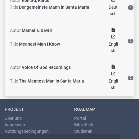
Autor
Konrad, Klaus
Title
Der gemeinste Mann in Santa Maria
Deut
1
sch
description
Autor
Mamalis, David
open_in_new
2
Title
Meanest Man I Know
Engli
sh
description
Autor
Voice Of God Recordings
open_in_new
2
Title
The Meanest Man In Santa Maria
Engli
sh
PROJEKT
ROADMAP
Über uns
Portal
Impressum
Bibliothek
Nutzungsbedingungen
Studieren
Datenschutzrichtlinien
Übersetzen