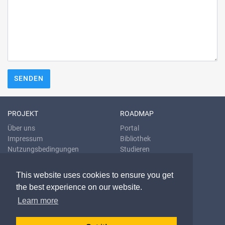
SENDEN
PROJEKT
ROADMAP
Über uns
Portal
Impressum
Bibliothek
Nutzungsbedingungen
Studieren
Datenschutzrichtlinien
Übersetzen
Blog
This website uses cookies to ensure you get
the best experience on our website.
KONTAKT & HILFE
Learn more
E-Mail
Fragen & Antworten
Problem melden