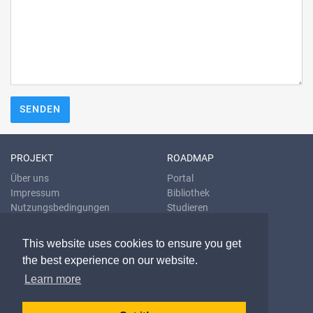
SENDEN
PROJEKT
ROADMAP
Über uns
Portal
Impressum
Bibliothek
Nutzungsbedingungen
Studieren
Datenschutzrichtlinien
Übersetzen
Blog
This website uses cookies to ensure you get
the best experience on our website.
KONTAKT & HILFE
Learn more
E-Mail
Fragen & Antworten
Problem melden