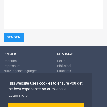
SENDEN
PROJEKT
ROADMAP
Über uns
Portal
Impressum
Bibliothek
Nutzungsbedingungen
Studieren
Datenschutzrichtlinien
Übersetzen
Blog
This website uses cookies to ensure you get
the best experience on our website.
KONTAKT & HILFE
Learn more
E-Mail
Fragen & Antworten
Problem melden