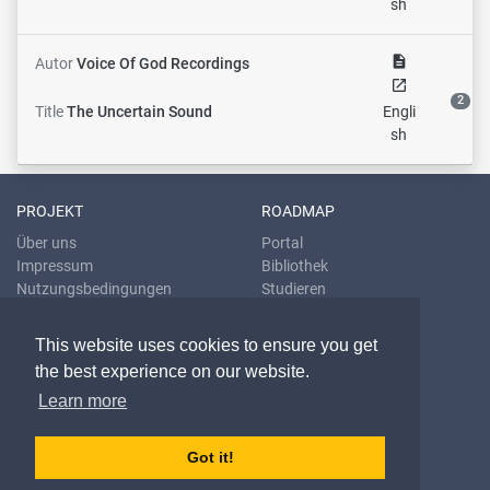
sh
description
Autor
Voice Of God Recordings
open_in_new
2
Title
The Uncertain Sound
Engli
sh
PROJEKT
ROADMAP
Über uns
Portal
Impressum
Bibliothek
Nutzungsbedingungen
Studieren
Datenschutzrichtlinien
Übersetzen
Blog
This website uses cookies to ensure you get
the best experience on our website.
KONTAKT & HILFE
Learn more
E-Mail
Fragen & Antworten
Problem melden
Got it!