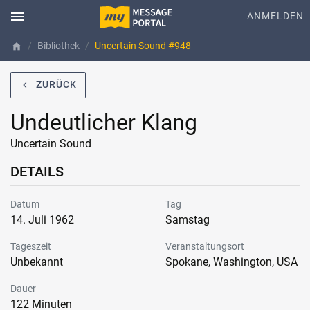
menu
ANMELDEN
Bibliothek
Uncertain Sound #948
home
ZURÜCK
navigate_before
Undeutlicher Klang
Uncertain Sound
DETAILS
Datum
Tag
14. Juli 1962
Samstag
Tageszeit
Veranstaltungsort
Unbekannt
Spokane, Washington, USA
Dauer
122 Minuten