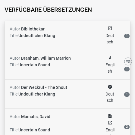
VERFÜGBARE ÜBERSETZUNGEN
open_in_new
Autor
Bibliothekar
Title
Undeutlicher Klang
Deut
1
sch
audiotrack
Autor
Branham, William Marrion
queue_music
Title
Uncertain Sound
Engli
1
sh
play_circle_filled
Autor
Der Weckruf - The Shout
Title
Undeutlicher Klang
Deut
1
sch
description
Autor
Mamalis, David
open_in_new
2
Title
Uncertain Sound
Engli