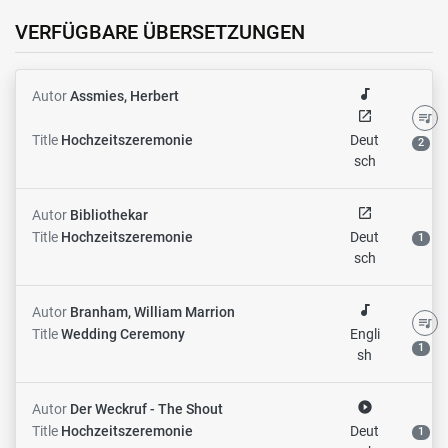
VERFÜGBARE ÜBERSETZUNGEN
audiotrack
Autor
Assmies, Herbert
open_in_new
queue_music
Title
Hochzeitszeremonie
Deut
2
sch
open_in_new
Autor
Bibliothekar
Title
Hochzeitszeremonie
Deut
1
sch
audiotrack
Autor
Branham, William Marrion
queue_music
Title
Wedding Ceremony
Engli
1
sh
play_circle_filled
Autor
Der Weckruf - The Shout
Title
Hochzeitszeremonie
Deut
1