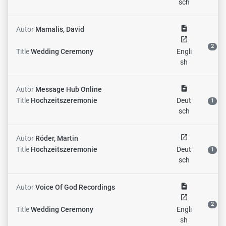
sch
description
Autor
Mamalis, David
open_in_new
2
Title
Wedding Ceremony
Engli
sh
description
Autor
Message Hub Online
Title
Hochzeitszeremonie
Deut
1
sch
open_in_new
Autor
Röder, Martin
Title
Hochzeitszeremonie
Deut
1
sch
description
Autor
Voice Of God Recordings
open_in_new
2
Title
Wedding Ceremony
Engli
sh