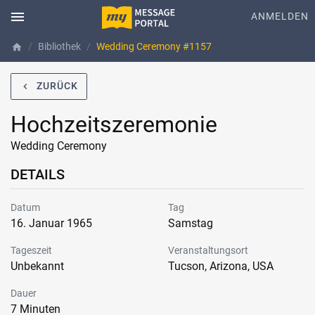
menu
ANMELDEN
Bibliothek
Wedding Ceremony #1157
home
ZURÜCK
navigate_before
Hochzeitszeremonie
Wedding Ceremony
DETAILS
Datum
Tag
16. Januar 1965
Samstag
Tageszeit
Veranstaltungsort
Unbekannt
Tucson, Arizona, USA
Dauer
7 Minuten