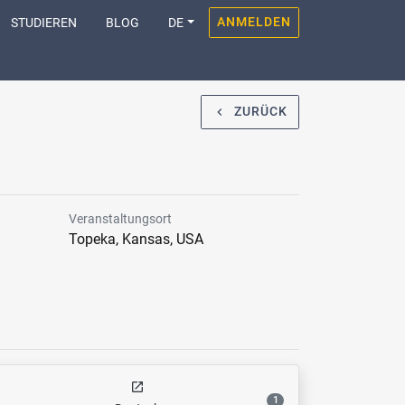
ANMELDEN
STUDIEREN
BLOG
DE
ZURÜCK
navigate_before
Veranstaltungsort
Topeka, Kansas, USA
open_in_new
1