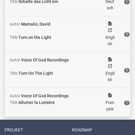
Title
Schalte das Licht ein
Deut
1
sch
description
Autor
Mamalis, David
open_in_new
2
Title
Turn on the Light
Engli
sh
description
Autor
Voice Of God Recordings
open_in_new
2
Title
Turn On The Light
Engli
sh
description
Autor
Voice Of God Recordings
Title
Allumer la Lumière
Fran
1
çais
PROJEKT
ROADMAP