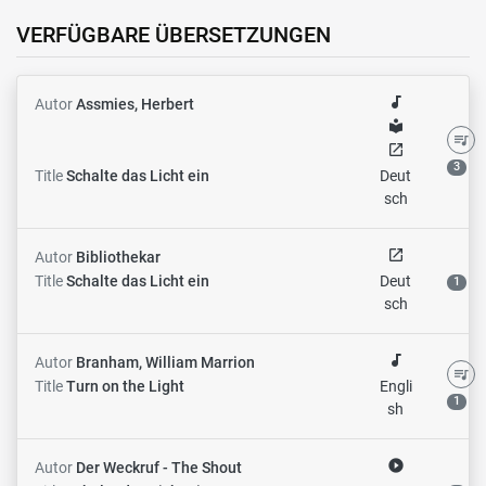
VERFÜGBARE ÜBERSETZUNGEN
audiotrack
Autor
Assmies, Herbert
local_library
queue_music
open_in_new
3
Title
Schalte das Licht ein
Deut
sch
open_in_new
Autor
Bibliothekar
Title
Schalte das Licht ein
Deut
1
sch
audiotrack
Autor
Branham, William Marrion
queue_music
Title
Turn on the Light
Engli
1
sh
play_circle_filled
Autor
Der Weckruf - The Shout