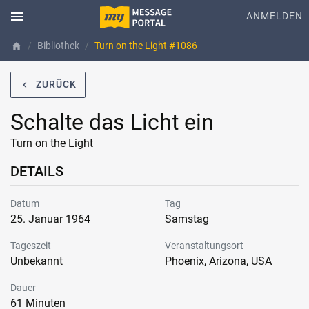
menu
ANMELDEN
Bibliothek
Turn on the Light #1086
home
ZURÜCK
navigate_before
Schalte das Licht ein
Turn on the Light
DETAILS
Datum
Tag
25. Januar 1964
Samstag
Tageszeit
Veranstaltungsort
Unbekannt
Phoenix, Arizona, USA
Dauer
61 Minuten