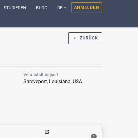
ANMELDEN
STUDIEREN
BLOG
DE
ZURÜCK
navigate_before
Veranstaltungsort
Shreveport, Louisiana, USA
open_in_new
1