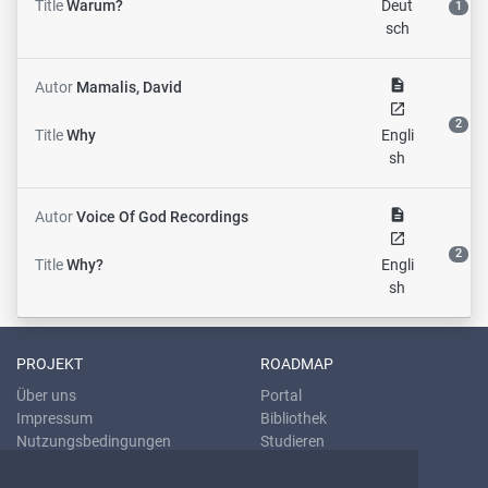
Title
Warum?
Deut
1
sch
description
Autor
Mamalis, David
open_in_new
2
Title
Why
Engli
sh
description
Autor
Voice Of God Recordings
open_in_new
2
Title
Why?
Engli
sh
PROJEKT
ROADMAP
Über uns
Portal
Impressum
Bibliothek
Nutzungsbedingungen
Studieren
Datenschutzrichtlinien
Übersetzen
Blog