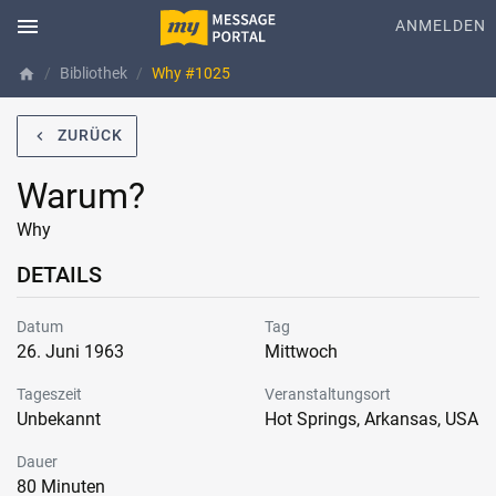
menu
ANMELDEN
Bibliothek
Why #1025
home
ZURÜCK
navigate_before
Warum?
Why
DETAILS
Datum
Tag
26. Juni 1963
Mittwoch
Tageszeit
Veranstaltungsort
Unbekannt
Hot Springs, Arkansas, USA
Dauer
80 Minuten