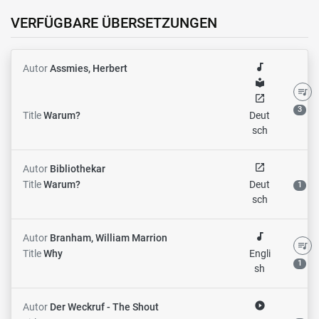
VERFÜGBARE ÜBERSETZUNGEN
audiotrack
Autor
Assmies, Herbert
local_library
queue_music
open_in_new
3
Title
Warum?
Deut
sch
open_in_new
Autor
Bibliothekar
Title
Warum?
Deut
1
sch
audiotrack
Autor
Branham, William Marrion
queue_music
Title
Why
Engli
1
sh
play_circle_filled
Autor
Der Weckruf - The Shout